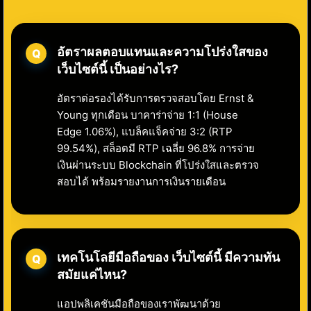
อัตราผลตอบแทนและความโปร่งใสของ
เว็บไซต์นี้ เป็นอย่างไร?
อัตราต่อรองได้รับการตรวจสอบโดย Ernst &
Young ทุกเดือน บาคาร่าจ่าย 1:1 (House
Edge 1.06%), แบล็คแจ็คจ่าย 3:2 (RTP
99.54%), สล็อตมี RTP เฉลี่ย 96.8% การจ่าย
เงินผ่านระบบ Blockchain ที่โปร่งใสและตรวจ
สอบได้ พร้อมรายงานการเงินรายเดือน
เทคโนโลยีมือถือของ เว็บไซต์นี้ มีความทัน
สมัยแค่ไหน?
แอปพลิเคชันมือถือของเราพัฒนาด้วย