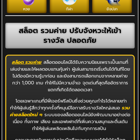
หวย
กีฬา
ยิงปลา
สล็อต รวมค่าย ปรับจังหวะให้เข้า
รางวัล ปลอดภัย
สล็อต รวมค่าย
สล็อตออนไลน์ได้รับความนิยมเพราะเป็นเกมที่
เล่นง่ายและให้ผลตอบแทนคุ้มค่า ผู้เล่นสามารถเริ่มต้นได้ทันทีโดย
ไม่ต้องมีความรู้มาก่อน และยังสามารถเลือกเกมจากหลายค่าย
กว่า 1,000 เกม ทำให้ไม่มีความจำเจ จุดเด่นที่สุดคืออัตราการ
แตกที่เกิดได้ตลอดเวลา
โดยเฉพาะเกมที่มีฟีเจอร์ฟรีสปินซึ่งช่วยคูณกำไรได้หลายเท่า
ทำให้ผู้เล่นรู้สึกว่าทุกครั้งที่หมุนมีโอกาสรับรางวัลใหญ่เสมอ
รวม
ค่ายสล็อตใหม่ ๆ
ระบบของสล็อตออนไลน์ยังพัฒนามาอย่างต่อ
เนื่อง ทั้งภาพ เสียง และเอฟเฟกต์ที่เพิ่มความสนุกและตื่นเต้น
ทำให้ผู้เล่นเพลิดเพลินไปกับทุกการสปิน
ความสะดวกในการเล่นผ่านมือถือและระบบออโต้ทำให้สล็อต