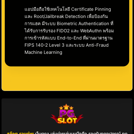
แอปมือถือใช้เทคโนโลยี Certificate Pinning
และ Root/Jailbreak Detection เพื่อป้องกัน
การแฮค มีระบบ Biometric Authentication ที่
ได้รับการรับรอง FIDO2 และ WebAuthn พร้อม
การเข้ารหัสแบบ End-to-End ที่ผ่านมาตรฐาน
FIPS 140-2 Level 3 และระบบ Anti-Fraud
Machine Learning
สล็อต รวมค่าย
เว็บตรง เล่นง่ายเล่นบนมือถือ รองรับทุกอุปกรณ์ ทุก