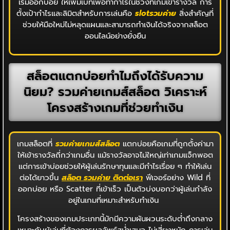
เริ่มออกบ่อย ให้เพิ่มเบทเพื่อทำกำไรในช่วงที่เกมเข้ารางวัล การ
ตั้งเป้ากำไรและลิมิตสำหรับการเล่นคือ
slotรวมค่าย
สิ่งสำคัญที่
ช่วยให้มือใหม่ไม่หลุดแผนและสามารถทำเงินได้จริงจากสล็อต
ออนไลน์อย่างยั่งยืน
สล็อตแตกบ่อยทำไมถึงได้รับความ
นิยม? รวมค่ายเกมส์สล็อต วิเคราะห์
โครงสร้างเกมที่ช่วยทำเงิน
เกมสล็อตที่
รวมค่ายเกมส์สล็อต
แตกบ่อยคือเกมที่ถูกตั้งค่ามา
ให้เข้ารางวัลถี่กว่าเกมอื่น แม้รางวัลอาจไม่ใหญ่เท่าเกมแจ็กพอต
แต่การเข้าบ่อยช่วยให้ผู้เล่นรักษาทุนและมีกำไรเรื่อย ๆ ทำให้เล่น
ต่อได้ยาวขึ้น
สล็อต รวมค่าย ติดต่อเรา
ฟีเจอร์อย่าง Wild ที่
ออกบ่อย หรือ Scatter ที่เข้าเร็ว เป็นตัวบ่งบอกว่าผู้เล่นกำลัง
อยู่ในเกมที่เหมาะสำหรับทำเงิน
โครงสร้างของเกมประเภทนี้มักมีความผันผวนระดับต่ำถึงกลาง