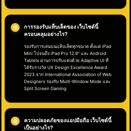
การรองรับแท็บเล็ตของ เว็บไซต์นี้
ครอบคลุมอย่างไร?
รองรับการเล่นบนแท็บเล็ตทุกขนาด ตั้งแต่ iPad
Mini ไปจนถึง iPad Pro 12.9" และ Android
Tablets ผ่านการปรับแต่งด้วย Adaptive UI ที่
ได้รับรางวัล UX Design Excellence Award
2023 จาก International Association of Web
Designers รองรับ Multi-Window Mode และ
Split Screen Gaming
ความปลอดภัยของแอปมือถือ เว็บไซต์นี้
เป็นอย่างไร?