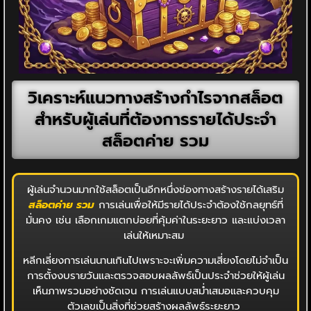
วิเคราะห์แนวทางสร้างกำไรจากสล็อต
สำหรับผู้เล่นที่ต้องการรายได้ประจำ
สล็อตค่าย รวม
ผู้เล่นจำนวนมากใช้สล็อตเป็นอีกหนึ่งช่องทางสร้างรายได้เสริม
สล็อตค่าย รวม
การเล่นเพื่อให้มีรายได้ประจำต้องใช้กลยุทธ์ที่
มั่นคง เช่น เลือกเกมแตกบ่อยที่คุ้มค่าในระยะยาว และแบ่งเวลา
เล่นให้เหมาะสม
หลีกเลี่ยงการเล่นนานเกินไปเพราะจะเพิ่มความเสี่ยงโดยไม่จำเป็น
การตั้งงบรายวันและตรวจสอบผลลัพธ์เป็นประจำช่วยให้ผู้เล่น
เห็นภาพรวมอย่างชัดเจน การเล่นแบบสม่ำเสมอและควบคุม
ตัวเลขเป็นสิ่งที่ช่วยสร้างผลลัพธ์ระยะยาว