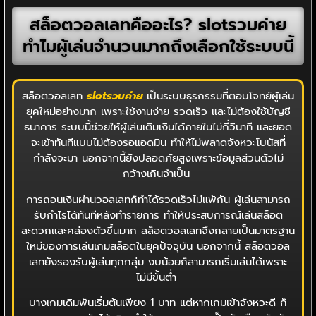
สล็อตวอลเลทคืออะไร? slotรวมค่าย
ทำไมผู้เล่นจำนวนมากถึงเลือกใช้ระบบนี้
สล็อตวอลเลท
slotรวมค่าย
เป็นระบบธุรกรรมที่ตอบโจทย์ผู้เล่น
ยุคใหม่อย่างมาก เพราะใช้งานง่าย รวดเร็ว และไม่ต้องใช้บัญชี
ธนาคาร ระบบนี้ช่วยให้ผู้เล่นเติมเงินได้ภายในไม่กี่วินาที และยอด
จะเข้าทันทีแบบไม่ต้องรอแอดมิน ทำให้ไม่พลาดจังหวะโบนัสที่
กำลังจะมา นอกจากนี้ยังปลอดภัยสูงเพราะข้อมูลส่วนตัวไม่
กว้างเกินจำเป็น
การถอนเงินผ่านวอลเลทก็ทำได้รวดเร็วไม่แพ้กัน ผู้เล่นสามารถ
รับกำไรได้ทันทีหลังทำรายการ ทำให้ประสบการณ์เล่นสล็อต
สะดวกและคล่องตัวขึ้นมาก สล็อตวอลเลทจึงกลายเป็นมาตรฐาน
ใหม่ของการเล่นเกมสล็อตในยุคปัจจุบัน นอกจากนี้ สล็อตวอล
เลทยังรองรับผู้เล่นทุกกลุ่ม งบน้อยก็สามารถเริ่มเล่นได้เพราะ
ไม่มีขั้นต่ำ
บางเกมเดิมพันเริ่มต้นเพียง 1 บาท แต่หากเกมเข้าจังหวะดี ก็