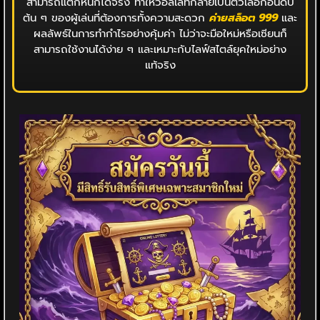
สามารถแตกหนักได้จริง ทำให้วอลเลทกลายเป็นตัวเลือกอันดับ
ต้น ๆ ของผู้เล่นที่ต้องการทั้งความสะดวก
ค่ายสล็อต 999
และ
ผลลัพธ์ในการทำกำไรอย่างคุ้มค่า ไม่ว่าจะมือใหม่หรือเซียนก็
สามารถใช้งานได้ง่าย ๆ และเหมาะกับไลฟ์สไตล์ยุคใหม่อย่าง
แท้จริง